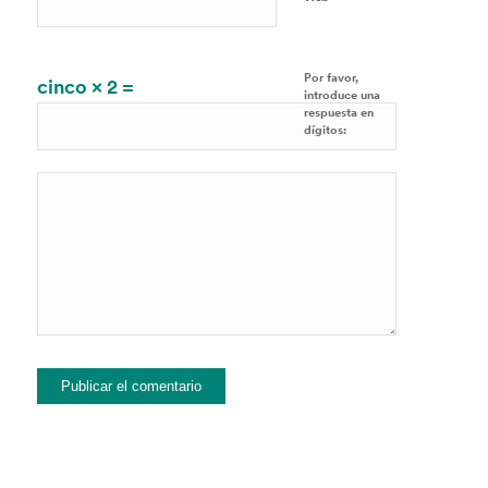
Por favor,
cinco × 2 =
introduce una
respuesta en
dígitos: