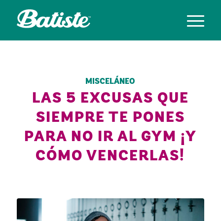
MISCELÁNEO
LAS 5 EXCUSAS QUE
SIEMPRE TE PONES
PARA NO IR AL GYM ¡Y
CÓMO VENCERLAS!